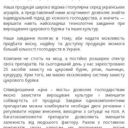
Наша продукція широко відома і популярна серед українських
аграріїв, а представлений нами асортимент дозволяє знайти
індивідуальний підхід до кожного господарства, а значить —
вирішити навіть найскладніші технологічні завдання при
вирощуванні цукрового буряка та інших культур.
Наше завдання полягає в тому, аби надати можливість
придбати якісну, надійну та доступну продукцію якомога
більшій кількості господарств в Україні.
Компанія не стоїть на місці, а постійно розширює спектр
своїх препаратів. На сьогоднішній день у нас зареєстровано
25 засобів захисту на цукровий буряк, ріпак, пшеницю,
кукурудзу. Крім того, ми маємо ексклюзивну систему захисту
цукрового буряка.
Співвідношення «ціна – якість» дозволяє господарствам
якісно захистити вирощувані культури і зменшити
собівартість с/г продукції. Завдяки однокомпонентним
препаратам можна комбінувати необхідні діючі речовини і
регулювати норми внесення, виходячи з ситуації на полі. А
багатокомпонентні препарати дозволяють зменшити
залежність від людського фактору. Разом з поставкою
препаратів своїм клієнтам ми пропонуємо якісне