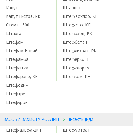
Капут
Штарнес
Капут Екстра, РК
Штефізохлор, КЕ
Стемат 500
Штефісто, КС
Штарга
Штефазон, РК
Штефам
Штефбетан
Штефам Новий
Штефдикват, РК
Штефамба
Штеферіб, ВГ
Штефаніка
Штефклорам
Штефаране, КЕ
Штефком, КЕ
Штефодим
Штефтрел
Штефурон
ЗАСОБИ ЗАХИСТУ РОСЛИН
Інсектициди
Штеф-альфа-цип
Штефмитоат