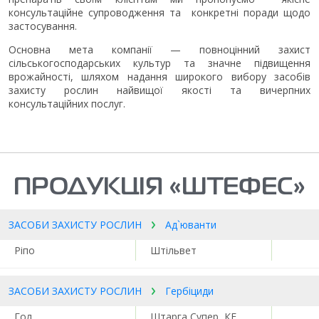
консультаційне супроводження та конкретні поради щодо
застосування.
Основна мета компанії — повноцінний захист
сільськогосподарських культур та значне підвищення
врожайності, шляхом надання широкого вибору засобів
захисту рослин найвищої якості та вичерпних
консультаційних послуг.
ПРОДУКЦІЯ «ШТЕФЕС»
ЗАСОБИ ЗАХИСТУ РОСЛИН
Ад`юванти
Ріпо
Штільвет
ЗАСОБИ ЗАХИСТУ РОСЛИН
Гербіциди
Гол
Штарга Супер, КЕ