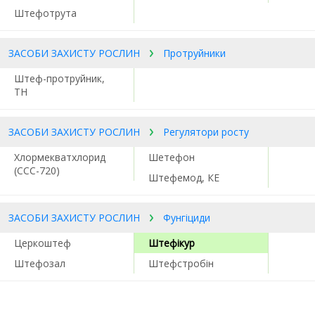
Штефотрута
ЗАСОБИ ЗАХИСТУ РОСЛИН
Протруйники
Штеф-протруйник,
ТН
ЗАСОБИ ЗАХИСТУ РОСЛИН
Регулятори росту
Хлормекватхлорид
Шетефон
(ССС-720)
Штефемод, КЕ
ЗАСОБИ ЗАХИСТУ РОСЛИН
Фунгіциди
Церкоштеф
Штефікур
Штефозал
Штефстробін