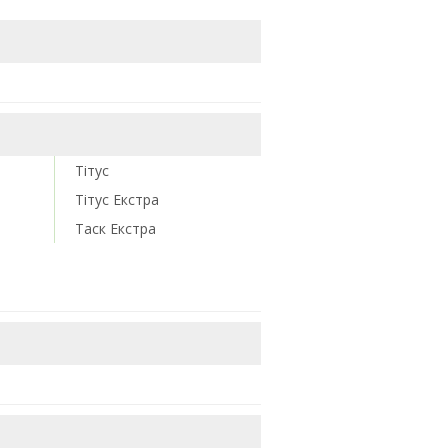
Тітус
Тітус Екстра
м
Таск Екстра