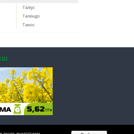
Таліус
Талендо
Танос
ІВ
ж інших аналогічних