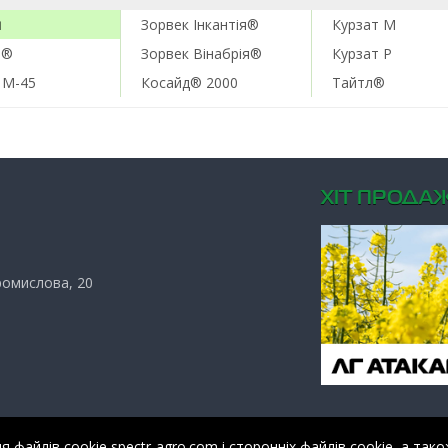
н
Зорвек Інкантія®
Курзат М
н®
Зорвек Вінабрія®
Курзат Р
 М-45
Косайд® 2000
Тайтл®
ХIТ ПРОДАЖ
Промислова, 20
файлів cookie spectr-agro.com і сторонніх файлів cookie, а тако