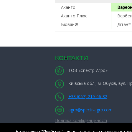
Аканто
Варео
Аканто Плюс
Вербе
Віован®
Дітан™
КОНТАКТИ
ТОВ «Спектр-Агро»
Київська обл., м. Обухів, вул. 
+38 (067) 219-06-32
agro@spectr-agro.com
Політіка конфіденційності
Натискаючи "Приймаю", ви погоджуєтеся на використання 