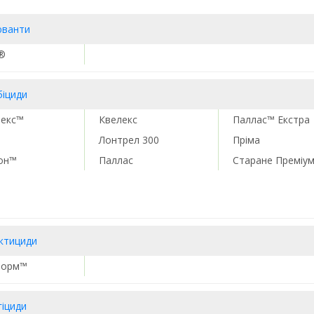
юванти
®
біциди
текс™
Квелекс
Паллас™ Екстра
Лонтрел 300
Пріма
тон™
Паллас
Старане Преміу
ектициди
форм™
гіциди