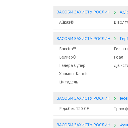
ЗАСОБИ ЗАХИСТУ РОСЛИН
Ад`
Айказ®
Віволт
ЗАСОБИ ЗАХИСТУ РОСЛИН
Гер
Баксіга™
Геліан
Белкар®
Гоал
Галера Супер
Дівікс
Хармоні Класік
Цитадель
ЗАСОБИ ЗАХИСТУ РОСЛИН
Інс
Ріджбек 150 СЕ
Транс
ЗАСОБИ ЗАХИСТУ РОСЛИН
Фун