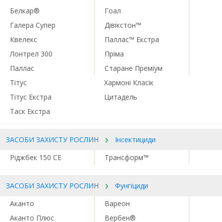
Белкар®
Гоал
Галера Супер
Дівікстон™
Квелекс
Паллас™ Екстра
Лонтрел 300
Пріма
Паллас
Старане Преміум
Тітус
Хармоні Класік
Тітус Екстра
Цитадель
Таск Екстра
ЗАСОБИ ЗАХИСТУ РОСЛИН
Інсектициди
Ріджбек 150 СЕ
Трансформ™
ЗАСОБИ ЗАХИСТУ РОСЛИН
Фунгіциди
Аканто
Вареон
Аканто Плюс
Вербен®