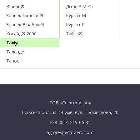
Віован®
Дітан™ М-45
Зорвек Інкантія®
Курзат М
Зорвек Вінабрія®
Курзат Р
Косайд® 2000
Тайтл®
Таліус
Талендо
Танос
ТОВ «Спектр-Агро»
Київська обл., м. Обухів, вул. Промислова, 20
+38 (067) 219-06-32
agro@spectr-agro.com