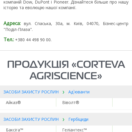
компаній Dow, DuPont і Pioneer. Дізнайтеся більше про нашу
історію та еволюцію нашої компанії.
Адреса:
вул. Спаська, 30а, м. Київ, 04070, Бізнес-центр
"Поділ-Плаза".
Тел.:
+380 44 498 90 00.
ПРОДУКЦІЯ «CORTEVA
AGRISCIENCE»
ЗАСОБИ ЗАХИСТУ РОСЛИН
Ад`юванти
Айказ®
Віволт®
ЗАСОБИ ЗАХИСТУ РОСЛИН
Гербіциди
Баксіга™
Геліантекс™