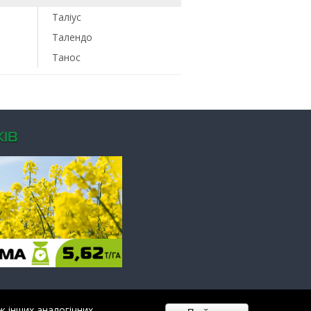
Таліус
Талендо
Танос
ІВ
ж інших аналогічних