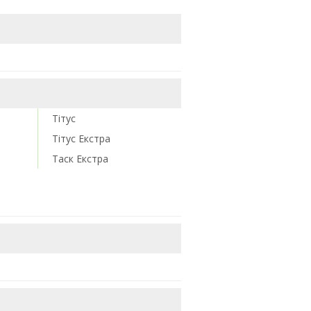
Тітус
Тітус Екстра
м
Таск Екстра