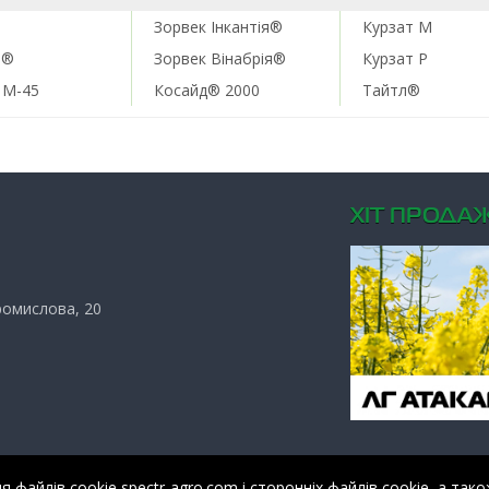
н
Зорвек Інкантія®
Курзат М
н®
Зорвек Вінабрія®
Курзат Р
 М-45
Косайд® 2000
Тайтл®
ХIТ ПРОДАЖ
Промислова, 20
файлів cookie spectr-agro.com і сторонніх файлів cookie, а тако