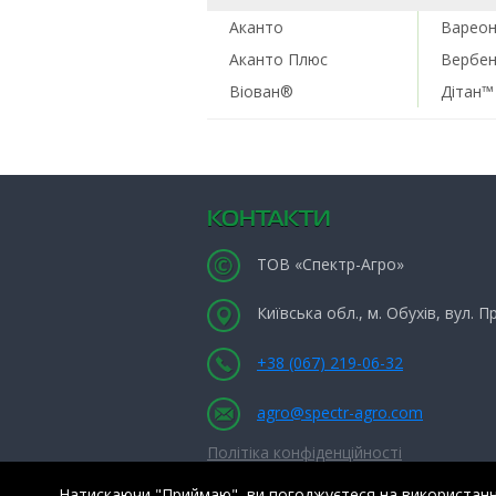
Аканто
Варео
Аканто Плюс
Вербе
Віован®
Дітан™
КОНТАКТИ
ТОВ «Спектр-Агро»
Київська обл., м. Обухів, вул. 
+38 (067) 219-06-32
agro@spectr-agro.com
Політіка конфіденційності
Натискаючи "Приймаю", ви погоджуєтеся на використання 