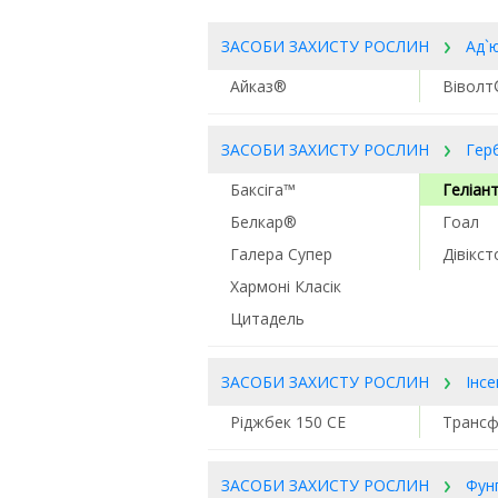
ЗАСОБИ ЗАХИСТУ РОСЛИН
Ад`
Айказ®
Віволт
ЗАСОБИ ЗАХИСТУ РОСЛИН
Гер
Баксіга™
Геліан
Белкар®
Гоал
Галера Супер
Дівікс
Хармоні Класік
Цитадель
ЗАСОБИ ЗАХИСТУ РОСЛИН
Інс
Ріджбек 150 СЕ
Транс
ЗАСОБИ ЗАХИСТУ РОСЛИН
Фун