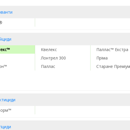
юванти
®
біциди
текс™
Квелекс
Паллас™ Екстра
Лонтрел 300
Пріма
тон™
Паллас
Старане Преміу
ектициди
форм™
гіциди