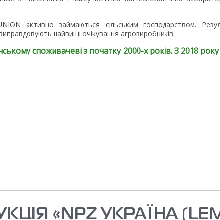
-UNION активно займаються сільським господарством. Рез
і виправдовують найвищі очікування агровиробників.
їнському споживачеві з початку 2000-х років. З 2018 р
КЦІЯ «NPZ УКРАЇНА (LE