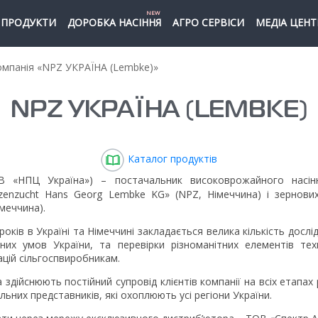
NEW
ПРОДУКТИ
ДОРОБКА НАСІННЯ
АГРО СЕРВІСИ
МЕДІА ЦЕНТ
мпанія «NPZ УКРАЇНА (Lembke)»
NPZ УКРАЇНА (LEMBKE)
Каталог продуктів
 «НПЦ Україна») – постачальник високоврожайного насіння 
nzenzucht Hans Georg Lembke KG» (NPZ, Німеччина) і зернових
меччина).
оків в Україні та Німеччині закладається велика кількість дослі
чних умов України, та перевірки різноманітних елементів те
цій сільгоспвиробникам.
а здійснюють постійний супровід клієнтів компанії на всіх етапах
льних представників, які охоплюють усі регіони України.