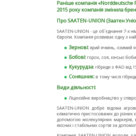
Раніше компанія «
Norddeutsche
2015 року компанія змінила брен
Про SAATEN-UNION (Заатен Уніо
SAATEN-UNION - це об´єднання 7-х нім
Європи. Компанія розвиває одну з на
Зернові:
ярий ячмінь, озимий я
Бобові:
горох, соя, кінські боби
Кукурудза
: гібриди з ФАО від 
Соняшник:
в тому числі гібриди
Види діяльності:
Ліцензійне виробництво у співр
SAATEN-UNION добре відома агровир
кліматично пристосованих до різних єв
допомогою молекулярних маркерів, 
якісних і стабільних сортів за допомо
Компанія SAATEN-UNION володіє одн