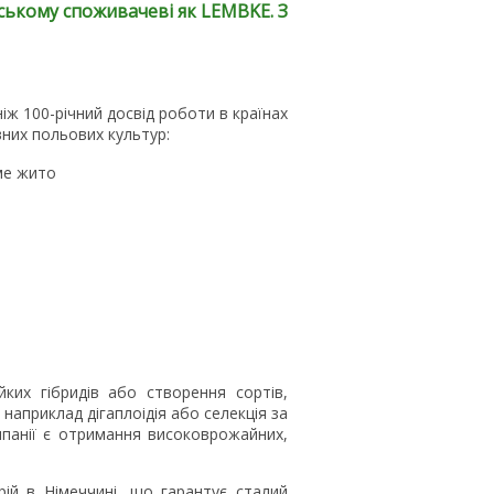
нському споживачеві як LEMBKE. З
іж 100-річний досвід роботи в країнах
них польових культур:
ме жито
ких гібридів або створення сортів,
 наприклад дігаплоідія або селекція за
панії є отримання високоврожайних,
ій в Німеччині, що гарантує сталий