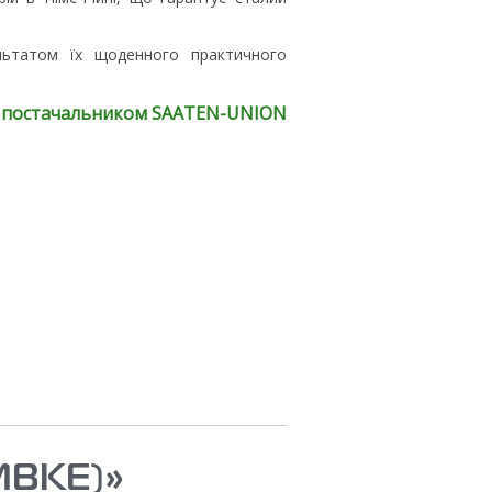
ультатом їх щоденного практичного
оку постачальником SAATEN-UNION
MBKE)»