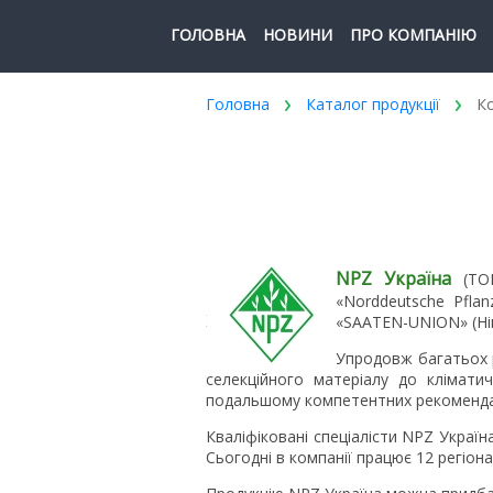
ГОЛОВНА
НОВИНИ
ПРО КОМПАНІЮ
Головна
Каталог продукції
Ко
NPZ Україна
(ТОВ
«Norddeutsche Pfla
«SAATEN-UNION» (Ні
Упродовж багатьох р
селекційного матеріалу до клімати
подальшому компетентних рекоменда
Кваліфіковані спеціалісти NPZ Україн
Сьогодні в компанії працює 12 регіона