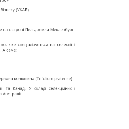
гро».
бізнесу (УКАБ).
ке на острові Пель, земля Мекленбург-
о, яке спеціалізується на селекції і
. А саме:
ервона конюшина (Trifolium pratense)
ї та Канаді. У складі селекційних і
а Австралії.