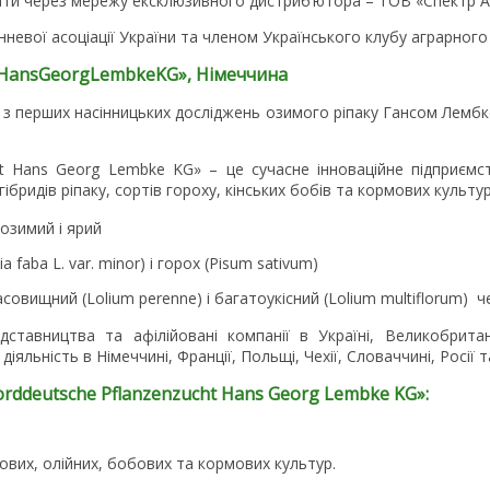
ти через мережу ексклюзивного дистриб’ютора – ТОВ «Спектр А
невої асоціації України та членом Українського клубу аграрного 
Hans
Georg
Lembke
KG
», Німеччина
р з перших насінницьких досліджень озимого ріпаку Гансом Лемб
t Hans Georg Lembke KG» – це сучасне інноваційне підприємств
ридів ріпаку, сортів гороху, кінських бобів та кормових культур
 озимий і ярий
ia faba L. var. minor) і горох (Pisum sativum)
совищний (Lolium perenne) і багатоукісний (Lolium multiflorum) ч
тавництва та афілійовані компанії в Україні, Великобритані
іяльність в Німеччині, Франції, Польщі, Чехії, Словаччині, Росії т
rddeutsche
Pflanzenzucht
Hans
Georg
Lembke
KG
»:
нових, олійних, бобових та кормових культур.