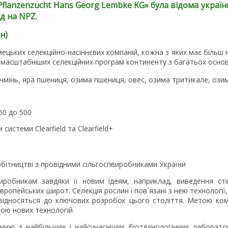
Pflanzenzucht
Hans
Georg
Lembke
KG
» була відома украї
д на NPZ.
н)
ецьких селекційно-насіннєвих компаній, кожна з яких має більш н
ймасштабніших селекційних програм континенту з багатьох основ
чмінь, яра пшениця, озима пшениця, овес, озима тритикале, ози
150 до 500
 системи Clearfield та Clearfield+
обітництві з провідними сільгоспвиробниками України
обникам завдяки її новим ідеям, наприклад, виведення стій
ропейських широт. Селекція рослин і пов´язані з нею технології,
відносяться до ключових розробок цього століття. Метою ком
гою нових технологій.
ією з найбільших і найсучасніших біотехнологічних лаборатор