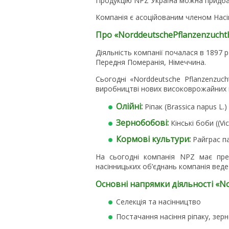
Продукцію NPZ Україна можна придба
Компанія є асоційованим членом Насін
Про «
Norddeutsche
Pflanzenzucht
Діяльність компанії почалася в 1897 
Передня Померанія, Німеччина.
Сьогодні «Norddeutsche Pflanzenzuch
виробництві нових високоврожайних гіб
Олійні:
Ріпак (Brassica napus L.)
Зернобобові:
Кінські боби ((Vic
Кормові культури:
Райграс па
На сьогодні компанія NPZ має предс
насінницьких об’єднань компанія веде д
Основні напрямки діяльності «
No
Селекція та насінництво
Постачання насіння ріпаку, зер