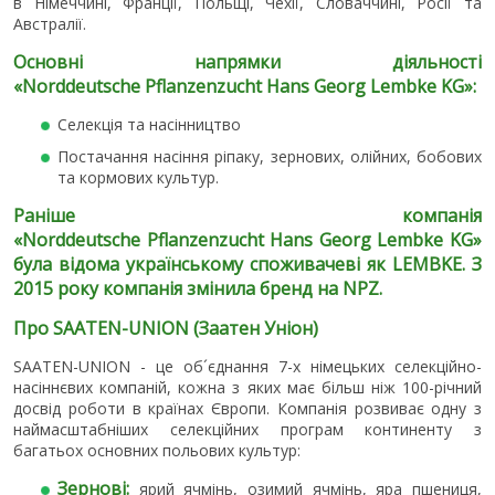
в Німеччині, Франції, Польщі, Чехії, Словаччині, Росії та
Австралії.
Основні напрямки діяльності
«
Norddeutsche
Pflanzenzucht
Hans
Georg
Lembke
KG
»:
Селекція та насінництво
Постачання насіння ріпаку, зернових, олійних, бобових
та кормових культур.
Раніше компанія
«
Norddeutsche
Pflanzenzucht
Hans
Georg
Lembke
KG
»
була відома українському споживачеві як LEMBKE. З
2015 року компанія змінила бренд на NPZ.
Про SAATEN-UNION (Заатен Уніон)
SAATEN-UNION - це об´єднання 7-х німецьких селекційно-
насіннєвих компаній, кожна з яких має більш ніж 100-річний
досвід роботи в країнах Європи. Компанія розвиває одну з
наймасштабніших селекційних програм континенту з
багатьох основних польових культур:
Зернові:
ярий ячмінь, озимий ячмінь, яра пшениця,