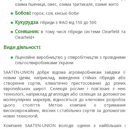
озима пшениця, овес, озима тритикале, озиме жито
Бобові:
горох, соя, кінські боби
Кукурудза
: гібриди з ФАО від 150 до 500
Соняшник:
в тому числі гібриди системи Clearfield та
Clearfield+
Види діяльності:
Ліцензійне виробництво у співробітництві з провідними
сільгоспвиробниками України
SAATEN-UNION добре відома агровиробникам завдяки її
новим ідеям, наприклад, виведення стійких гібридів або
створення сортів, кліматично пристосованих до різних
європейських широт. Селекція рослин і пов´язані з нею
технології, наприклад дігаплоідія або селекція за допомогою
молекулярних маркерів, відносяться до ключових розробок
цього століття. Метою компанії є отримання
високоврожайних, якісних і стабільних сортів за допомогою
нових технологій.
Компанія SAATEN-UNION володіє однією з найбільших і