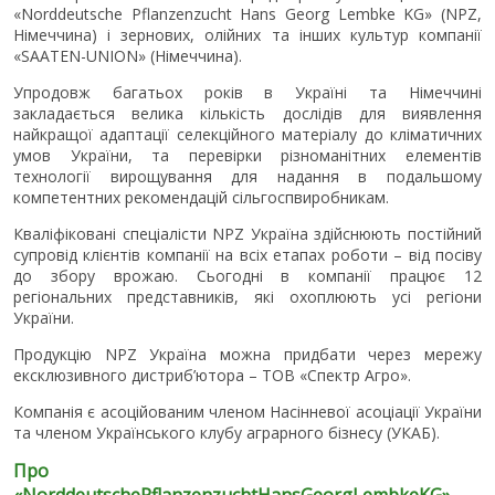
«Norddeutsche Pflanzenzucht Hans Georg Lembke KG» (NPZ,
Німеччина) і зернових, олійних та інших культур компанії
«SAATEN-UNION» (Німеччина).
Упродовж багатьох років в Україні та Німеччині
закладається велика кількість дослідів для виявлення
найкращої адаптації селекційного матеріалу до кліматичних
умов України, та перевірки різноманітних елементів
технології вирощування для надання в подальшому
компетентних рекомендацій сільгоспвиробникам.
Кваліфіковані спеціалісти NPZ Україна здійснюють постійний
супровід клієнтів компанії на всіх етапах роботи – від посіву
до збору врожаю. Сьогодні в компанії працює 12
регіональних представників, які охоплюють усі регіони
України.
Продукцію NPZ Україна можна придбати через мережу
ексклюзивного дистриб’ютора – ТОВ «Спектр Агро».
Компанія є асоційованим членом Насінневої асоціації України
та членом Українського клубу аграрного бізнесу (УКАБ).
Про
«
Norddeutsche
Pflanzenzucht
Hans
Georg
Lembke
KG
»,