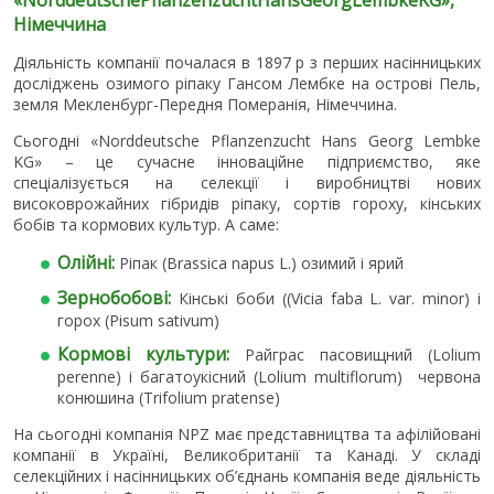
Німеччина
Діяльність компанії почалася в 1897 р з перших насінницьких
досліджень озимого ріпаку Гансом Лембке на острові Пель,
земля Мекленбург-Передня Померанія, Німеччина.
Сьогодні «Norddeutsche Pflanzenzucht Hans Georg Lembke
KG» – це сучасне інноваційне підприємство, яке
спеціалізується на селекції і виробництві нових
високоврожайних гібридів ріпаку, сортів гороху, кінських
бобів та кормових культур. А саме:
Олійні:
Ріпак (Brassica napus L.) озимий і ярий
Зернобобові:
Кінські боби ((Vicia faba L. var. minor) і
горох (Pisum sativum)
Кормові культури:
Райграс пасовищний (Lolium
perenne) і багатоукісний (Lolium multiflorum) червона
конюшина (Trifolium pratense)
На сьогодні компанія NPZ має представництва та афілійовані
компанії в Україні, Великобританії та Канаді. У складі
селекційних і насінницьких об’єднань компанія веде діяльність