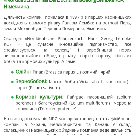
Німеччина
Діяльність компанії почалася в 1897 р з перших насінницьких
досліджень озимого ріпаку Гансом Лембке на острові Пель,
земля Мекленбург-Передня Померанія, Німеччина.
Сьогодні «Norddeutsche Pflanzenzucht Hans Georg Lembke
KG» – це сучасне інноваційне підприємство, яке
спеціалізується на селекції і виробництві нових
високоврожайних гібридів ріпаку, сортів гороху, кінських
бобів та кормових культур. А саме:
Олійні:
Ріпак (Brassica napus L.) озимий і ярий
Зернобобові:
Кінські боби ((Vicia faba L. var. minor) і
горох (Pisum sativum)
Кормові культури:
Райграс пасовищний (Lolium
perenne) і багатоукісний (Lolium multiflorum) червона
конюшина (Trifolium pratense)
На сьогодні компанія NPZ має представництва та афілійовані
компанії в Україні, Великобританії та Канаді. У складі
селекційних і насінницьких об’єднань компанія веде діяльність