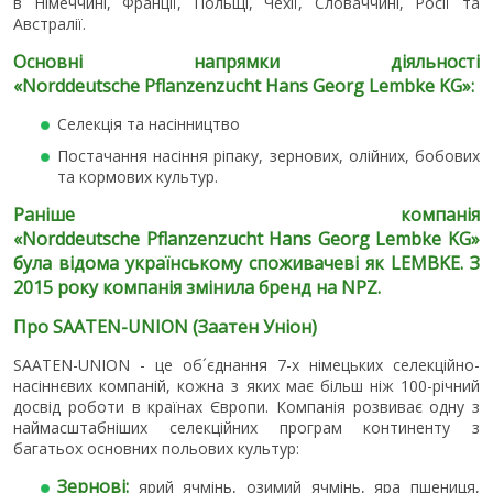
в Німеччині, Франції, Польщі, Чехії, Словаччині, Росії та
Австралії.
Основні напрямки діяльності
«
Norddeutsche
Pflanzenzucht
Hans
Georg
Lembke
KG
»:
Селекція та насінництво
Постачання насіння ріпаку, зернових, олійних, бобових
та кормових культур.
Раніше компанія
«
Norddeutsche
Pflanzenzucht
Hans
Georg
Lembke
KG
»
була відома українському споживачеві як LEMBKE. З
2015 року компанія змінила бренд на NPZ.
Про SAATEN-UNION (Заатен Уніон)
SAATEN-UNION - це об´єднання 7-х німецьких селекційно-
насіннєвих компаній, кожна з яких має більш ніж 100-річний
досвід роботи в країнах Європи. Компанія розвиває одну з
наймасштабніших селекційних програм континенту з
багатьох основних польових культур:
Зернові:
ярий ячмінь, озимий ячмінь, яра пшениця,