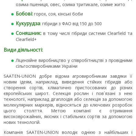
озима пшениця, овес, озима тритикале, озиме жито
Бобові:
горох, соя, кінські боби
Кукурудза
: гібриди з ФАО від 150 до 500
Соняшник:
в тому числі гібриди системи Clearfield та
Clearfield+
Види діяльності:
Ліцензійне виробництво у співробітництві з провідними
сільгоспвиробниками України
SAATEN-UNION добре відома агровиробникам завдяки її
новим ідеям, наприклад, виведення стійких гібридів або
створення сортів, кліматично пристосованих до різних
європейських широт. Селекція рослин і пов´язані з нею
технології, наприклад дігаплоідія або селекція за допомогою
молекулярних маркерів, відносяться до ключових розробок
цього століття. Метою компанії є отримання
високоврожайних, якісних і стабільних сортів за допомогою
нових технологій.
Компанія SAATEN-UNION володіє однією з найбільших і